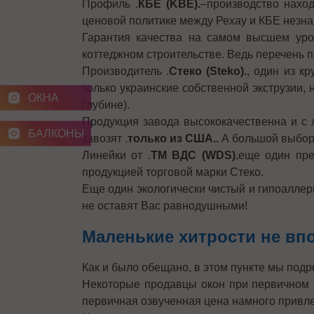
Профиль .
КБЕ (KBE).
–производство нахо
ценовой политике между Рехау и КБЕ незна
Гарантия качества на самом высшем уров
коттеджном строительстве. Ведь перечень 
Производитель .
Стеко (Steko).
, один из к
только украинские собственной экструзии,
ОКНА
глубине).
Продукция завода высококачественна и с 
БАЛКОНЫ
завозят .
только из США..
А большой выбор 
Линейки от .
ТМ ВДС (WDS).
еще один пре
продукцией торговой марки Стеко.
Еще один экологически чистый и гипоаллер
не оставят Вас равнодушными!
Маленькие хитрости не вп
Как и было обещано, в этом пункте мы под
Некоторые продавцы окон при первичном п
первичная озвученная цена намного привлек