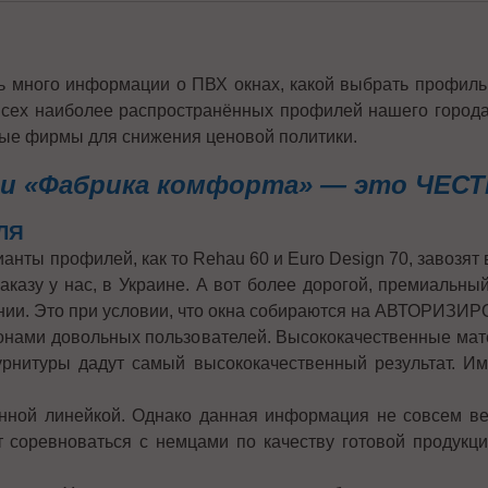
 много информации о ПВХ окнах, какой выбрать профиль, 
всех наиболее распространённых профилей нашего города,
ные фирмы для снижения ценовой политики.
ии «Фабрика комфорта» — это ЧЕС
ЛЯ
анты профилей, как то Rehau 60 и Euro Design 70, завозят 
аказу у нас, в Украине. А вот более дорогой, премиальны
ании. Это при условии, что окна собираются на АВТОРИЗИР
ионами довольных пользователей. Высококачественные ма
рнитуры дадут самый высококачественный результат. Име
енной линейкой. Однако данная информация не совсем ве
т соревноваться с немцами по качеству готовой продукци