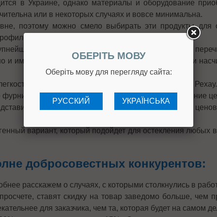
дится в Украине, однако материалы и оборудование прио
чительна или в некоторых случаях и вовсе минимальна.
не, поэтому можно смело выбирать эти продукты для о
профилей этой торговой марки очень разнообразен.
рупнейших заводов производителей нашей страны, в пер
ОБЕРІТЬ МОВУ
 но и импортные (линейка называется STEKO IDEAL, и нас
Оберіть мову для перегляду сайта:
легкостью может конкурировать с профилями марки Рехау.
фурнитуры поможет подобрать идеальное соотношение цен
РУССКИЙ
УКРАЇНСЬКА
дставитель производства и сборки на Украине. По ценов
генный вариант, который подойдет для остекления любых 
олне добросовестных конкурентов:
робнее расскажем о случаях, с которыми столкнулись в раб
росчете, ставят скидку на товар заведомо больше, чем п
ательнее для заказчика, чем та, которая будет на самом д