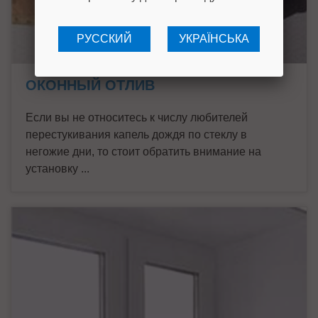
РУССКИЙ
УКРАЇНСЬКА
ОКОННЫЙ ОТЛИВ
Если вы не относитесь к числу любителей
перестукивания капель дождя по стеклу в
негожие дни, то стоит обратить внимание на
установку ...