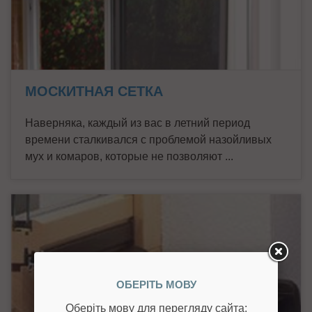
МОСКИТНАЯ СЕТКА
Наверняка, каждый из вас в летний период
времени сталкивался с проблемой назойливых
мух и комаров, которые не позволяют ...
ОБЕРІТЬ МОВУ
Оберіть мову для перегляду сайта: