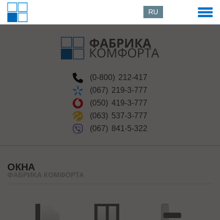
RU
(0-800)
212-417
(067)
219-3-777
(050)
419-3-777
(063)
537-3-777
(067)
841-5-322
ОКНА
ФАБРИКА КОМФОРТА