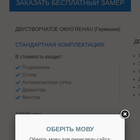
ЗАКАЗАТЬ БЕСПЛАТНЫЙ ЗАМЕР
ДВУСТВОРЧАТОЕ ОКНО REHAU (Германия)
Д
СТАНДАРТНАЯ КОМПЛЕКТАЦИЯ:
В стоимость входит:
Подоконник
Отлив
Антимоскитная сетка
Демонтаж
Монтаж
10020 грн
7380 ГРН
ОБЕРІТЬ МОВУ
Оберіть мову для перегляду сайта: