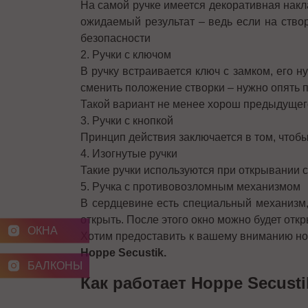
На самой ручке имеется декоративная накл
ожидаемый результат – ведь если на ство
безопасности
2. Ручки с ключом
В ручку встраивается ключ с замком, его 
сменить положение створки – нужно опять 
Такой вариант не менее хорош предыдущего
3. Ручки с кнопкой
Принцип действия заключается в том, чтобы
4. Изогнутые ручки
Такие ручки используются при открывании с
5. Ручка с противовозломным механизмом
В сердцевине есть специальный механизм,
открыть. После этого окно можно будет откр
ОКНА
Хотим предоставить к вашему вниманию но
Hoppe Secustik.
БАЛКОНЫ
Как работает
Hoppe Secusti