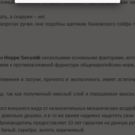
очный механизм, который оказывает противодействие н
ть, а снаружи – нет.
воротах ручки, они подобны щелчкам банковского сейфа
ки
Hoppe Secustik
несколькими основными факторами, кото
иям к противовзломной фурнитуре общеевропейских норм
алюминия и латуни, прочного и экологичного, имеет эсте
да, так как полученный окисный слой и порошковая краск
ного внешнего вида от незначительных механических воздей
 довольно дешево, и в то же время надежно защитить свои 
Производитель предоставляет 10 лет гарантии на данную руч
 белый, серебро, золото, коричневый.