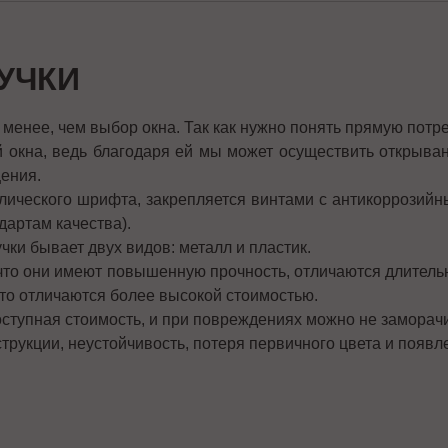
УЧКИ
менее, чем выбор окна. Так как нужно понять прямую потре
 окна, ведь благодаря ей мы может осуществить открыван
ения.
ллического шрифта, закрепляется винтами с антикоррозий
дартам качества).
чки бывает двух видов: металл и пластик.
 что они имеют повышенную прочность, отличаются длител
что отличаются более высокой стоимостью.
ступная стоимость, и при повреждениях можно не заморачив
струкции, неустойчивость, потеря первичного цвета и появл