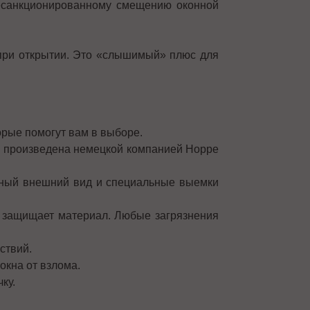
есанкционированному смещению оконной
 при открытии. Это «слышимый» плюс для
рые помогут вам в выборе.
, произведена немецкой компанией Hoppe
тичный внешний вид и специальные выемки
а защищает материал. Любые загрязнения
ствий.
окна от взлома.
ку.