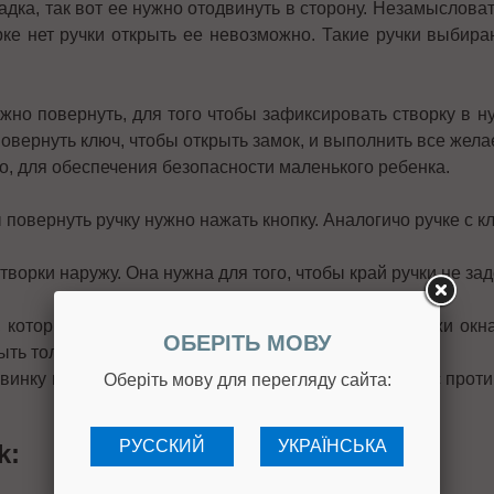
адка, так вот ее нужно отодвинуть в сторону. Незамыслова
рке нет ручки открыть ее невозможно. Такие ручки выбир
нужно повернуть, для того чтобы зафиксировать створку в 
повернуть ключ, чтобы открыть замок, и выполнить все жел
, для обеспечения безопасности маленького ребенка.
 повернуть ручку нужно нажать кнопку. Аналогичо ручке с к
творки наружу. Она нужна для того, чтобы край ручки не за
 который моментально блокирует ручку, если снаружи окн
ОБЕРІТЬ МОВУ
ыть только изнутри.
винку на рынке оконной продукции – оконную ручку с про
Оберіть мову для перегляду сайта:
РУССКИЙ
УКРАЇНСЬКА
k: