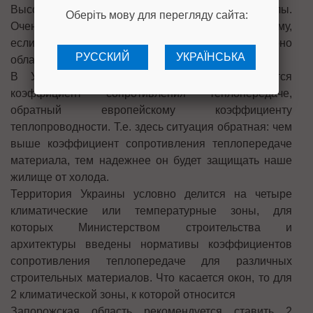
Высокой теплопроводностью обладают металлы.
Оберіть мову для перегляду сайта:
Очень низкая теплопроводность у воздуха. Поэтому,
если в изделии много воздушных камер, оно
РУССКИЙ
УКРАЇНСЬКА
обладает низкой теплопроводностью.
В Украине для этих же целей используется
коэффициент сопротивления теплопередаче,
обратный европейскому коэффициенту
теплопроводности. Т.е. здесь ситуация обратная: чем
выше коэффициент сопротивления теплопередаче
материала, тем надежнее он будет защищать наше
жилище от холода.
Территория Украины условно делится на четыре
климатические или температурные зоны, для
которых Министерством строительства и
архитектуры введены нормативы коэффициентов
сопротивления теплопередаче для различных
строительных материалов. Что касается окон, то для
2 климатической зоны, к которой относится
Запорожская область рекомендуется ставить 2