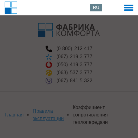
RU
(0-800)
212-417
(067)
219-3-777
(050)
419-3-777
(063)
537-3-777
(067)
841-5-322
Коэффициент
Правила
Главная
»
»
сопротивления
эксплуатации
теплопередачи