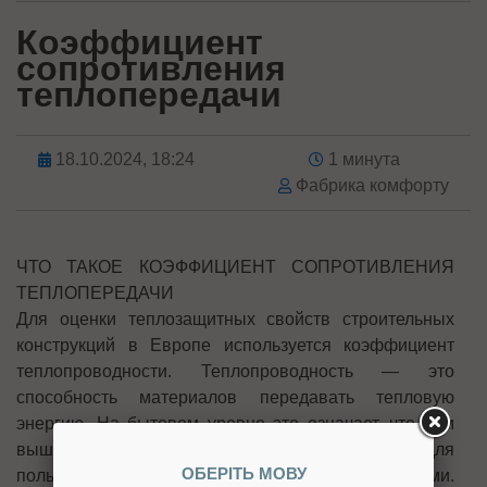
Коэффициент
сопротивления
теплопередачи
18.10.2024, 18:24
1 минута
Фабрика комфорту
ЧТО ТАКОЕ КОЭФФИЦИЕНТ СОПРОТИВЛЕНИЯ
ТЕПЛОПЕРЕДАЧИ
Для оценки теплозащитных свойств строительных
конструкций в Европе используется коэффициент
теплопроводности. Теплопроводность — это
способность материалов передавать тепловую
энергию. На бытовом уровне это означает, что чем
выше коэффициент теплопроводности, тем хуже для
ОБЕРІТЬ МОВУ
пользователей строительными конструкциями.