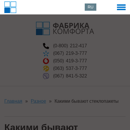
RU
(0-800)
212-417
(067)
219-3-777
(050)
419-3-777
(063)
537-3-777
(067)
841-5-322
Главная
»
Разное
»
Какими бывают стеклопакеты
Какими бывают