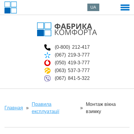
UA
(0-800)
212-417
(067)
219-3-777
(050)
419-3-777
(063)
537-3-777
(067)
841-5-322
Правила
Монтаж вікна
Главная
»
»
експлуатації
взимку